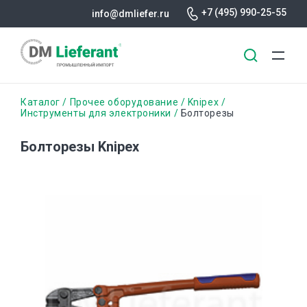
+7 (495) 990-25-55
info@dmliefer.ru
Перейти
Строка
Каталог
Прочее оборудование
Knipex
к
Инструменты для электроники
Болторезы
основному
навигации
содержанию
Болторезы Knipex