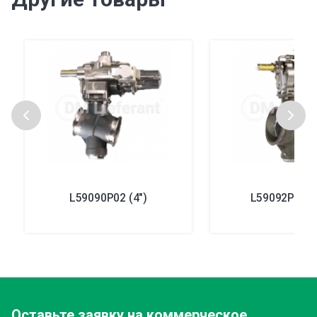
L59090P02 (4″)
L59092P03 (6
Оставьте заявку
на коммерческое