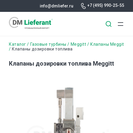
+7 (495) 990-25-55
info@dmliefer.ru
Перейти
Строка
Каталог
Газовые турбины
Meggitt
Клапаны Meggit
к
Клапаны дозировки топлива
основному
навигации
содержанию
Клапаны дозировки топлива Meggitt