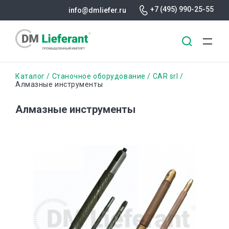
+7 (495) 990-25-55
info@dmliefer.ru
Перейти
Строка
Каталог
Станочное оборудование
CAR srl
к
Алмазные инструменты
основному
навигации
содержанию
Алмазные инструменты