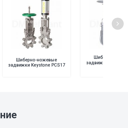
Шиберно-ноже
Шиберно-ножевые
задвижки Keystone
задвижки Keystone PCS17
951
ание