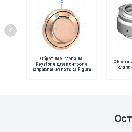
Обратные клапаны
Обратны
Keystone для контроля
клапан
направления потока Figure
85/86
Ост