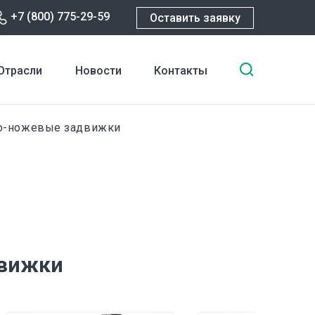
+7 (800) 775-29-59
Оставить заявку
Введите
Отрасли
Новости
Контакты
ключевы
слова
для
но-ножевые задвижки
поиска
движки