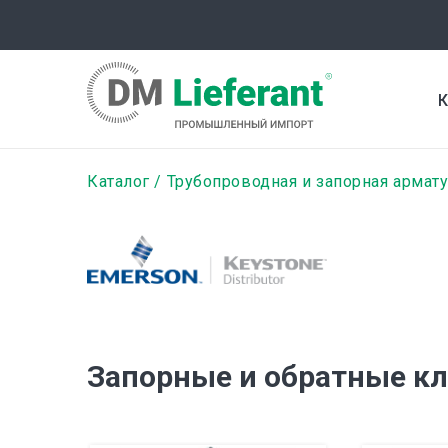
Перейти
к
основному
содержанию
К
Строка
Каталог
Трубопроводная и запорная армат
навигации
Запорные и обратные к