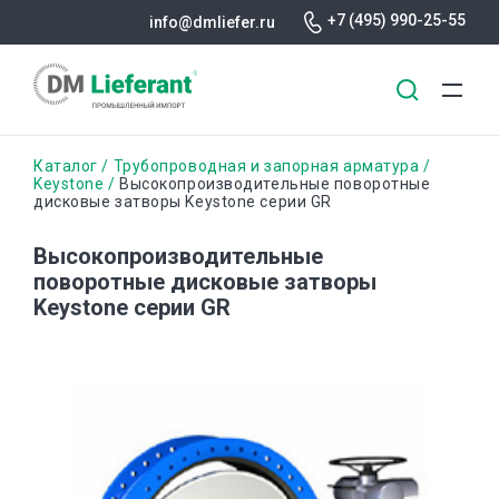
+7 (495) 990-25-55
info@dmliefer.ru
Перейти
Строка
Каталог
Трубопроводная и запорная арматура
к
Keystone
Высокопроизводительные поворотные
дисковые затворы Keystone серии GR
основному
навигации
содержанию
Высокопроизводительные
поворотные дисковые затворы
Keystone серии GR