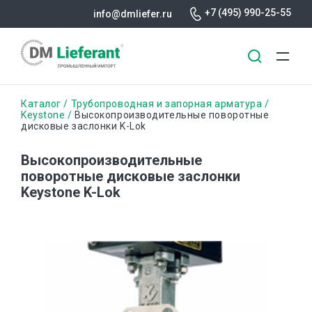
+7 (495) 990-25-55
info@dmliefer.ru
Перейти
Строка
Каталог
Трубопроводная и запорная арматура
к
Keystone
Высокопроизводительные поворотные
дисковые заслонки K-Lok
основному
навигации
содержанию
Высокопроизводительные
поворотные дисковые заслонки
Keystone K-Lok