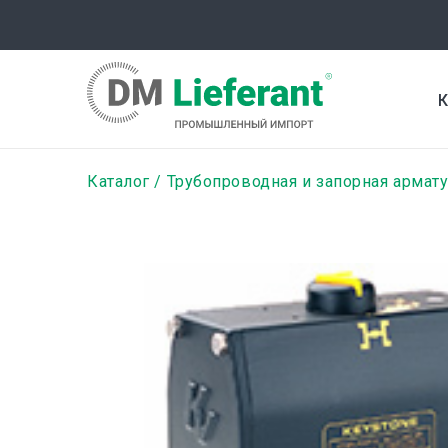
Перейти
к
основному
содержанию
К
Строка
Каталог
Трубопроводная и запорная армат
навигации