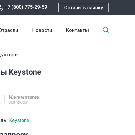
+7 (800) 775-29-59
Оставить заявку
Введите
Отрасли
Новости
Контакты
ключевы
слова
для
укторы
поиска
ы Keystone
ль:
Keystone
 запросу