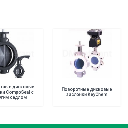
тные дисковые
Поворотные дисковые
ки CompoSeal с
заслонки KeyChem
угим седлом