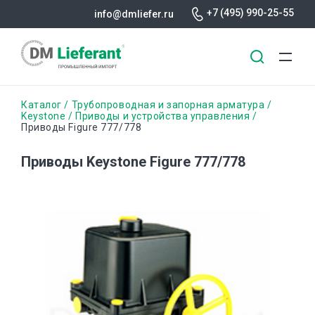
+7 (495) 990-25-55
info@dmliefer.ru
Перейти
Строка
Каталог
Трубопроводная и запорная арматура
к
Keystone
Приводы и устройства управления
Приводы Figure 777/778
основному
навигации
содержанию
Приводы Keystone Figure 777/778