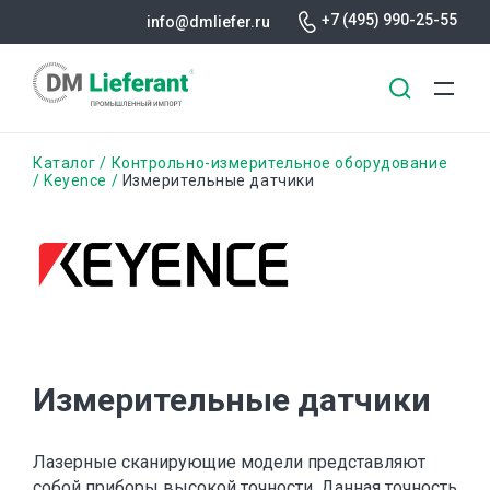
+7 (495) 990-25-55
info@dmliefer.ru
Перейти
Строка
Каталог
Контрольно-измерительное оборудование
к
Keyence
Измерительные датчики
основному
навигации
содержанию
Измерительные датчики
Лазерные сканирующие модели представляют
собой приборы высокой точности. Данная точность