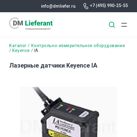
+7 (495) 990-25-55
info@dmliefer.ru
Перейти
Строка
Каталог
Контрольно-измерительное оборудование
к
Keyence
IA
основному
навигации
содержанию
Лазерные датчики Keyence IA