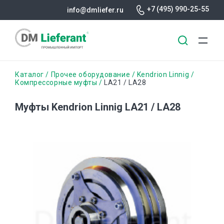
+7 (495) 990-25-55
info@dmliefer.ru
Перейти
Строка
Каталог
Прочее оборудование
Kendrion Linnig
к
Компрессорные муфты
LA21 / LA28
основному
навигации
содержанию
Муфты Kendrion Linnig LA21 / LA28