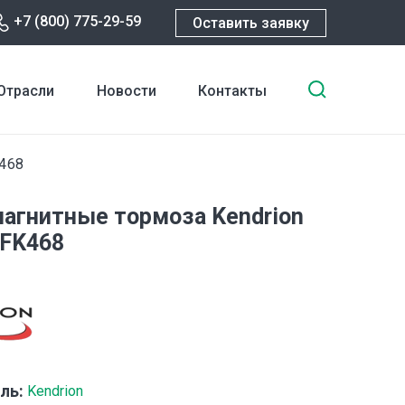
+7 (800) 775-29-59
Оставить заявку
Введите
Отрасли
Новости
Контакты
ключевы
слова
для
468
поиска
агнитные тормоза Kendrion
FK468
ль:
Kendrion