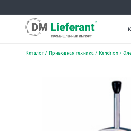
Перейти
к
основному
содержанию
К
Строка
Каталог
Приводная техника
Kendrion
Эле
навигации