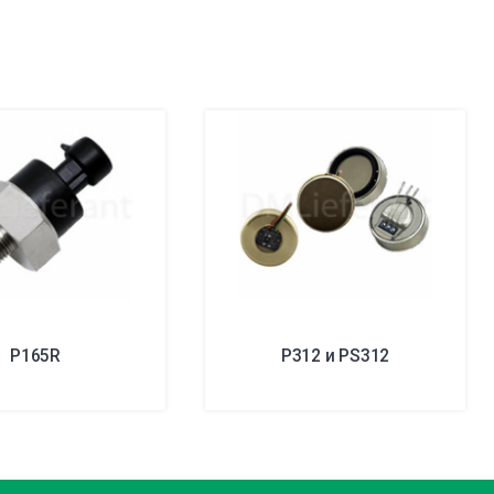
P165R
P312 и PS312