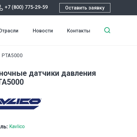
+7 (800) 775-29-59
Оставить заявку
Введите
Отрасли
Новости
Контакты
ключевы
слова
для
PTA5000
поиска
ночные датчики давления
PTA5000
ль:
Kavlico