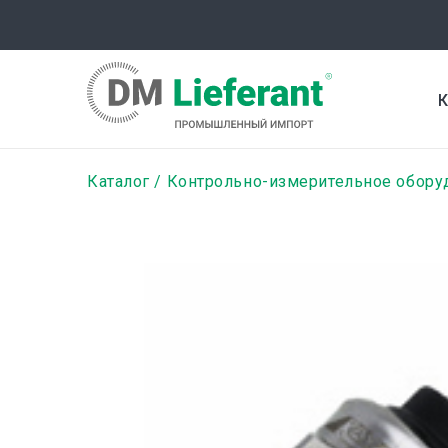
Перейти
к
основному
содержанию
К
Строка
Каталог
Контрольно-измерительное обору
навигации