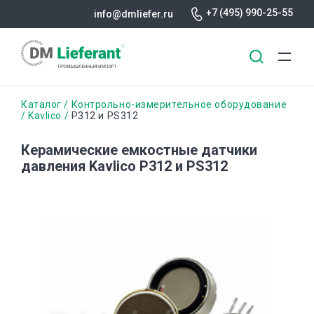
+7 (495) 990-25-55
info@dmliefer.ru
Перейти
Строка
Каталог
Контрольно-измерительное оборудование
к
Kavlico
P312 и PS312
основному
навигации
содержанию
Керамические емкостные датчики
давления Kavlico P312 и PS312