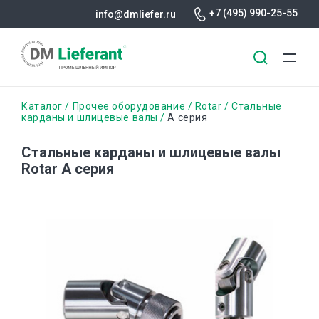
+7 (495) 990-25-55
info@dmliefer.ru
Перейти
Строка
Каталог
Прочее оборудование
Rotar
Стальные
к
карданы и шлицевые валы
А серия
основному
навигации
содержанию
Стальные карданы и шлицевые валы
Rotar А серия