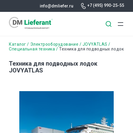
+7 (495) 990-25-55
info@dmliefer.ru
Перейти
Строка
Каталог
Электрооборудование
JOVYATLAS
к
Специальная техника
Техника для подводных лодок
основному
навигации
содержанию
Техника для подводных лодок
JOVYATLAS