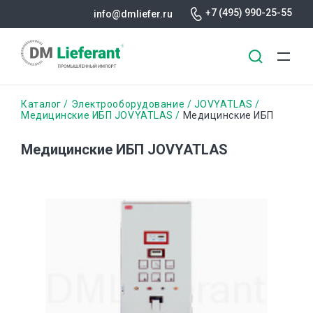
+7 (495) 990-25-55
info@dmliefer.ru
Перейти
Строка
Каталог
Электрооборудование
JOVYATLAS
к
Медицинские ИБП JOVYATLAS
Медицинские ИБП
основному
навигации
содержанию
Медицинские ИБП JOVYATLAS