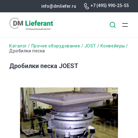
+7 (495) 990-25-55
info@dmliefer.ru
Перейти
Строка
Каталог
Прочее оборудование
JOST
Конвейеры
к
Дробилки песка
основному
навигации
содержанию
Дробилки песка JOEST