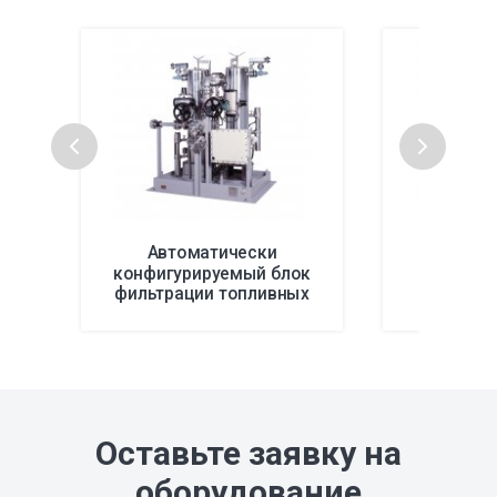
Автоматически
Системы
конфигурируемый блок
нефтян
фильтрации топливных
газов Indufil
Оставьте заявку на
оборудование