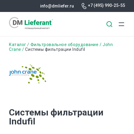
+7 (495) 990-25-55
info@dmliefer.ru
Перейти
Строка
Каталог
Фильтровальное оборудование
John
к
Crane
Системы фильтрации Indufil
основному
навигации
содержанию
Системы фильтрации
Indufil