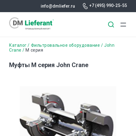
+7 (495) 990-25-55
info@dmliefer.ru
Перейти
Строка
Каталог
Фильтровальное оборудование
John
к
Crane
M серия
основному
навигации
содержанию
Муфты M серия John Crane