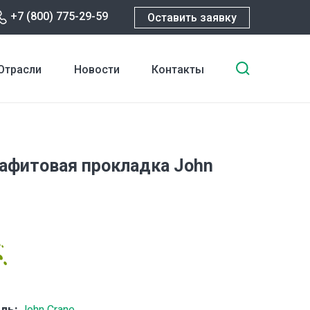
+7 (800) 775-29-59
Оставить заявку
Введите
Отрасли
Новости
Контакты
ключевы
слова
для
поиска
рафитовая прокладка John
ль:
John Crane