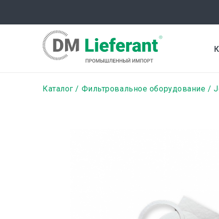
Перейти
к
основному
содержанию
К
Строка
Каталог
Фильтровальное оборудование
J
навигации