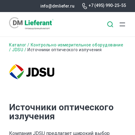
+7 (495) 990-25-55
info@dmliefer.ru
Перейти
Строка
Каталог
Контрольно-измерительное оборудование
к
JDSU
Источники оптического излучения
основному
навигации
содержанию
Источники оптического
излучения
Компания JDSU предлагает широкий выбор