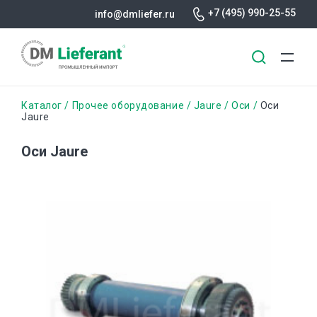
+7 (495) 990-25-55
info@dmliefer.ru
Перейти
Строка
Каталог
Прочее оборудование
Jaure
Оси
Оси
к
Jaure
основному
навигации
содержанию
Оси Jaure