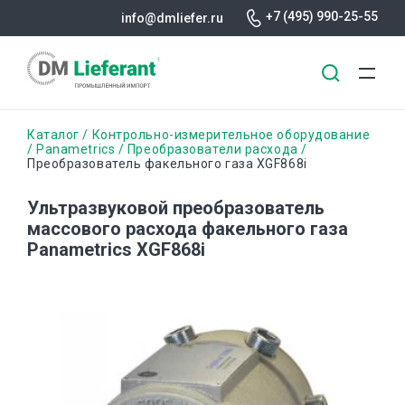
+7 (495) 990-25-55
info@dmliefer.ru
Перейти
Строка
Каталог
Контрольно-измерительное оборудование
к
Panametrics
Преобразователи расхода
Преобразователь факельного газа XGF868i
основному
навигации
содержанию
Ультразвуковой преобразователь
массового расхода факельного газа
Panametrics XGF868i