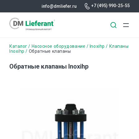
+7 (495) 990-25-55
info@dmliefer.ru
Перейти
Строка
Каталог
Насосное оборудование
Inoxihp
Клапаны
к
Inoxihp
Обратные клапаны
основному
навигации
содержанию
Обратные клапаны Inoxihp