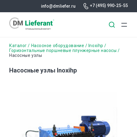
+7 (495) 990-25-55
info@dmliefer.ru
Перейти
Строка
Каталог
Насосное оборудование
Inoxihp
к
Горизонтальные поршневые плунжерные насосы
Насосные узлы
основному
навигации
содержанию
Насосные узлы Inoxihp