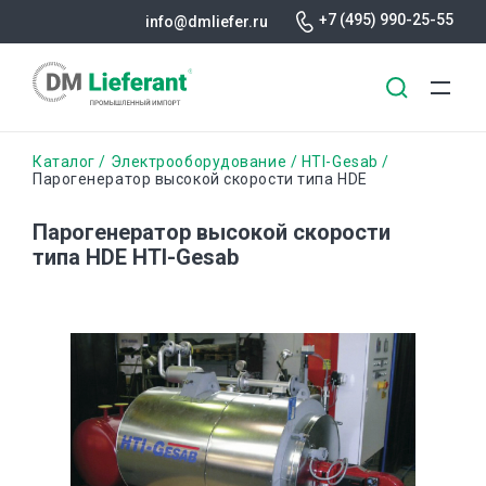
+7 (495) 990-25-55
info@dmliefer.ru
Перейти
Строка
Каталог
Электрооборудование
HTI-Gesab
к
Парогенератор высокой скорости типа HDE
основному
навигации
содержанию
Парогенератор высокой скорости
типа HDE HTI-Gesab