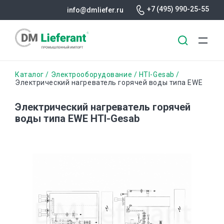
+7 (495) 990-25-55
info@dmliefer.ru
Перейти
Строка
Каталог
Электрооборудование
HTI-Gesab
к
Электрический нагреватель горячей воды типа EWE
основному
навигации
содержанию
Электрический нагреватель горячей
воды типа EWE HTI-Gesab