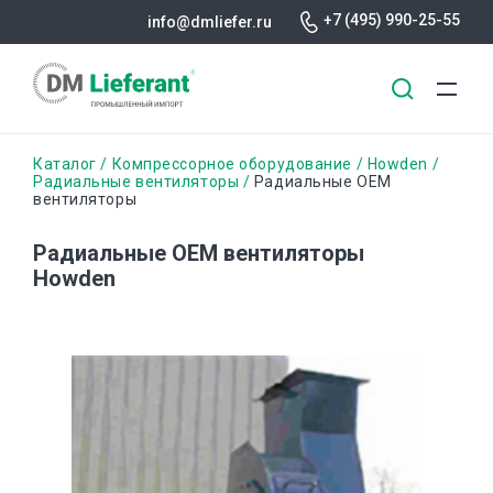
+7 (495) 990-25-55
info@dmliefer.ru
Перейти
Строка
Каталог
Компрессорное оборудование
Howden
к
Радиальные вентиляторы
Радиальные ОЕМ
вентиляторы
основному
навигации
содержанию
Радиальные ОЕМ вентиляторы
Howden