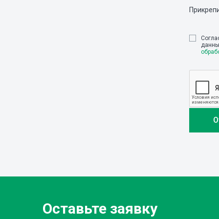
Прикреп
Cогла
данны
обраб
Оставьте заявку