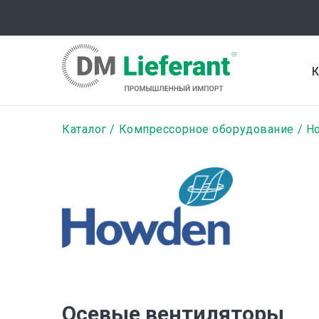
Перейти
к
основному
содержанию
К
Строка
Каталог
Компрессорное оборудование
H
навигации
Осевые вентиляторы