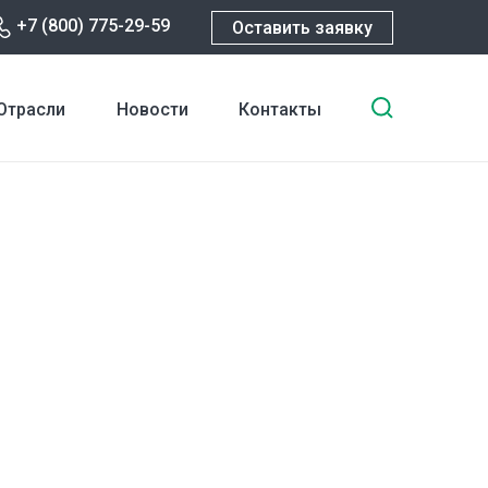
+7 (800) 775-29-59
Оставить заявку
Введите
Отрасли
Новости
Контакты
ключевы
слова
для
поиска