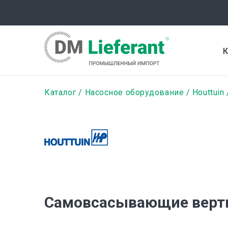
Перейти
к
основному
содержанию
К
Строка
Каталог
Насосное оборудование
Houttuin
навигации
Самовсасывающие верт