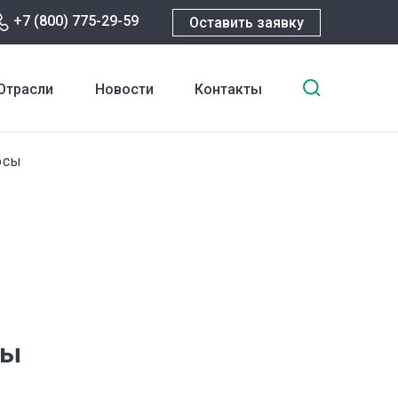
+7 (800) 775-29-59
Оставить заявку
Введите
Отрасли
Новости
Контакты
ключевы
слова
для
осы
поиска
сы