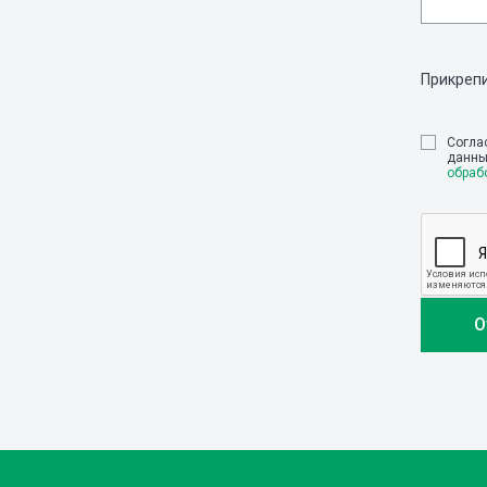
Прикреп
Cогла
данны
обраб