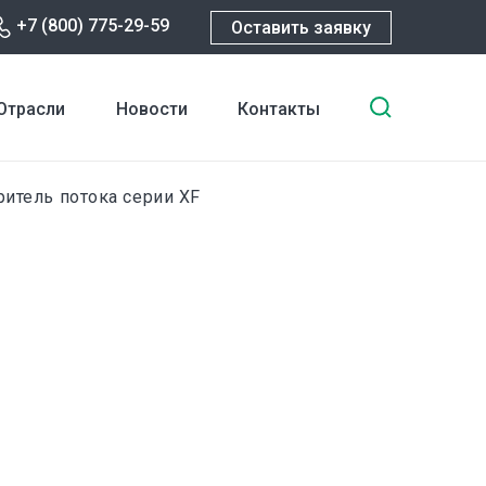
+7 (800) 775-29-59
Оставить заявку
Введите
Отрасли
Новости
Контакты
ключевы
слова
для
тель потока серии XF
поиска