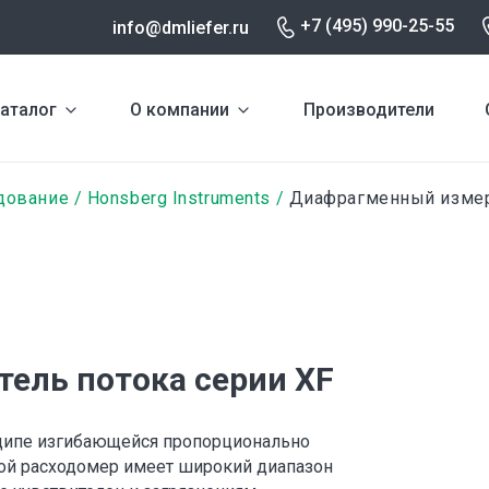
+7 (495) 990-25-55
info@dmliefer.ru
аталог
О компании
Производители
дование
Honsberg Instruments
Диафрагменный измери
ель потока серии XF
инципе изгибающейся пропорционально
ой расходомер имеет широкий диапазон