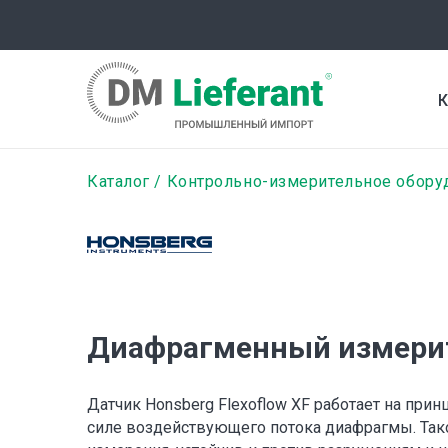
Перейти
к
основному
содержанию
К
Строка
Каталог
Контрольно-измерительное обору
навигации
Диафрагменный измерит
Датчик Honsberg Flexoflow XF работает на пр
силе воздействующего потока диафрагмы. Так