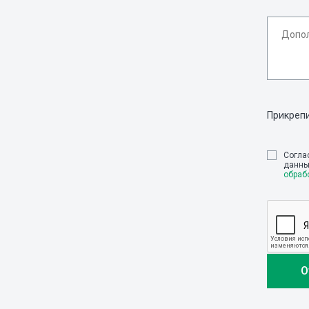
Прикреп
Cогла
данны
обраб