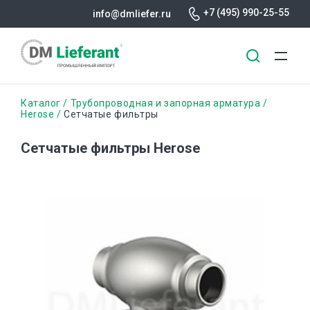
+7 (495) 990-25-55
info@dmliefer.ru
Перейти
Строка
Каталог
Трубопроводная и запорная арматура
к
Herose
Сетчатые фильтры
основному
навигации
содержанию
Сетчатые фильтры Herose