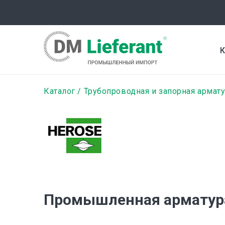
Перейти
к
основному
содержанию
К
Строка
Каталог
Трубопроводная и запорная армат
навигации
Промышленная арматура 