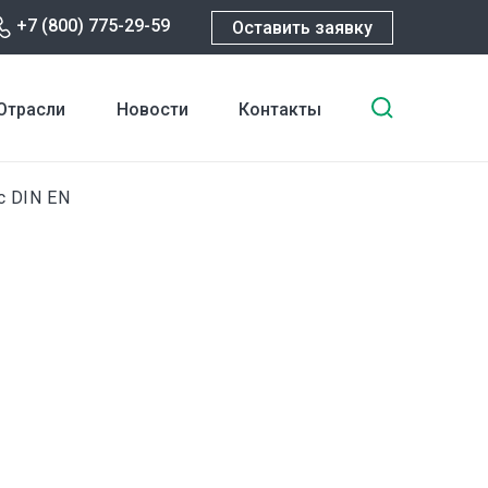
+7 (800) 775-29-59
Оставить заявку
Введите
Отрасли
Новости
Контакты
ключевы
слова
для
с DIN EN
поиска