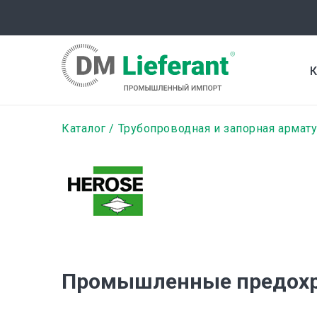
Перейти
к
основному
содержанию
К
Строка
Каталог
Трубопроводная и запорная армат
навигации
Промышленные предохр