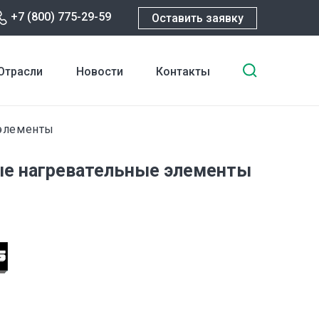
+7 (800) 775-29-59
Оставить заявку
Введите
Отрасли
Новости
Контакты
ключевы
слова
для
элементы
поиска
е нагревательные элементы