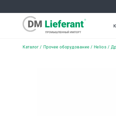
Перейти
к
основному
содержанию
К
Строка
Каталог
Прочее оборудование
Helios
Др
навигации