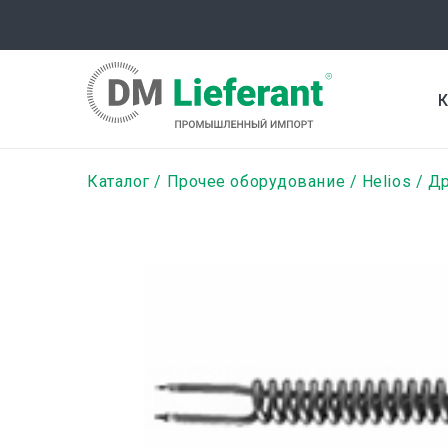
Перейти
к
основному
содержанию
К
Строка
Каталог
Прочее оборудование
Helios
Др
навигации