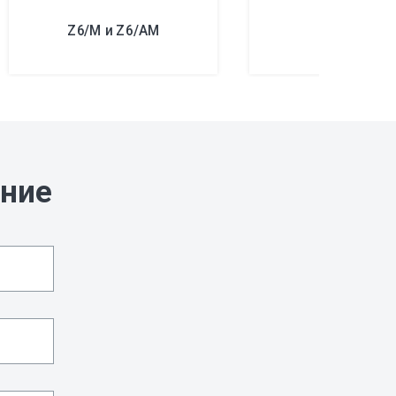
Z6/M и Z6/AM
RTN/M
ание