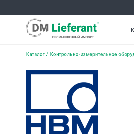
Перейти
к
основному
содержанию
К
Строка
Каталог
Контрольно-измерительное обору
навигации