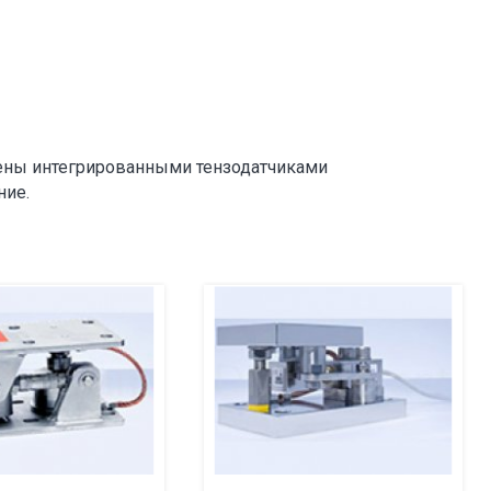
ены интегрированными тензодатчиками
ние.