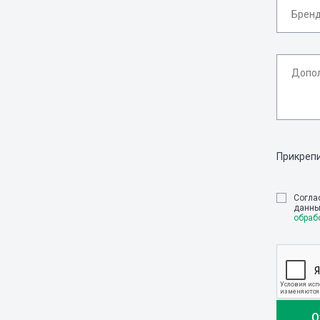
Прикреп
Cогла
данны
обраб