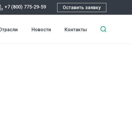
+7 (800) 775-29-59
Оставить заявку
Введите
Отрасли
Новости
Контакты
ключевы
слова
для
поиска