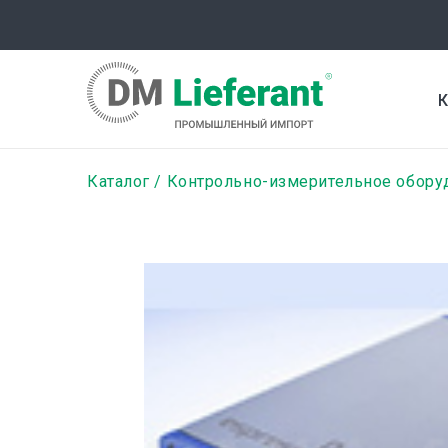
Перейти
к
основному
содержанию
К
Строка
Каталог
Контрольно-измерительное обору
навигации