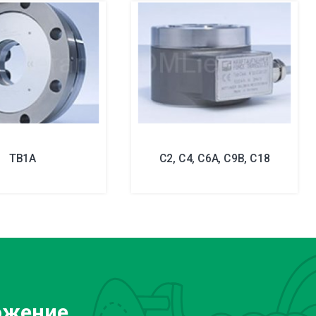
TB1A
C2, C4, C6A, C9B, C18
ожение