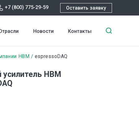
+7 (800) 775-29-59
Оставить заявку
Введите
Отрасли
Новости
Контакты
ключевы
слова
для
омпании HBM
espressoDAQ
поиска
 усилитель HBM
DAQ