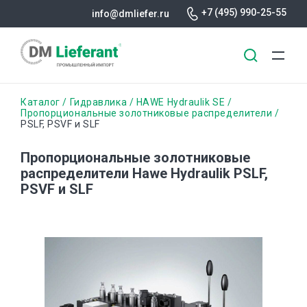
+7 (495) 990-25-55
info@dmliefer.ru
Перейти
Строка
Каталог
Гидравлика
HAWE Hydraulik SE
к
Пропорциональные золотниковые распределители
PSLF, PSVF и SLF
основному
навигации
содержанию
Пропорциональные золотниковые
распределители Hawe Hydraulik PSLF,
PSVF и SLF