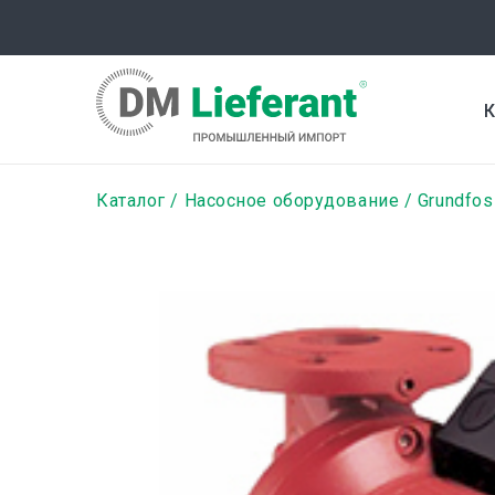
Перейти
к
основному
содержанию
К
Строка
Каталог
Насосное оборудование
Grundfos
навигации