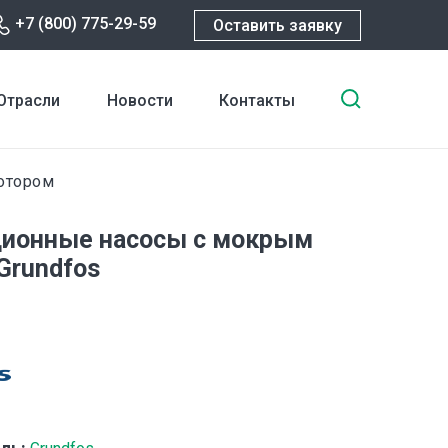
+7 (800) 775-29-59
Оставить заявку
Введите
Отрасли
Новости
Контакты
ключевы
слова
для
отором
поиска
ионные насосы с мокрым
Grundfos