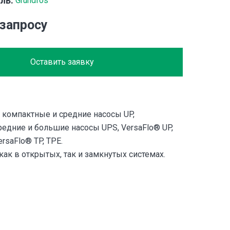
ль:
Grundfos
 запросу
Оставить заявку
 компактные и средние насосы UP,
редние и большие насосы UPS, VersaFlo® UP,
rsaFlo® TP, TPE.
ак в открытых, так и замкнутых системах.