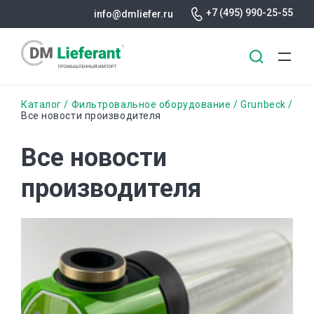
+7 (495) 990-25-55
info@dmliefer.ru
Перейти
Строка
Каталог
Фильтровальное оборудование
Grunbeck
к
Все новости производителя
основному
навигации
содержанию
Все новости
производителя