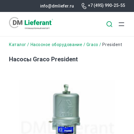
+7 (495) 990-25-55
info@dmliefer.ru
Перейти
Строка
Каталог
Насосное оборудование
Graco
President
к
основному
навигации
Насосы Graco President
содержанию