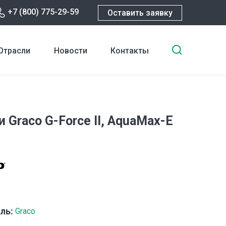
+7 (800) 775-29-59
Оставить заявку
Введите
Отрасли
Новости
Контакты
ключевы
слова
для
поиска
 Graco G-Force II, AquaMax-E
ль:
Graco