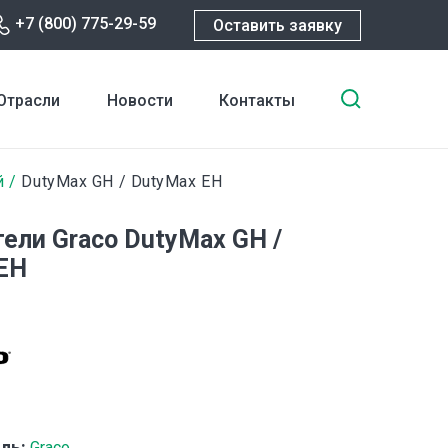
+7 (800) 775-29-59
Оставить заявку
Введите
Отрасли
Новости
Контакты
ключевы
слова
для
й
DutyMax GH / DutyMax ЕH
поиска
ели Graco DutyMax GH /
ЕH
ль:
Graco