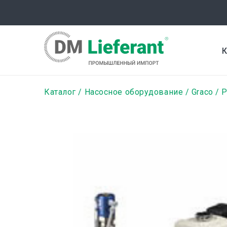
Перейти
к
основному
содержанию
К
Строка
Каталог
Насосное оборудование
Graco
Р
навигации