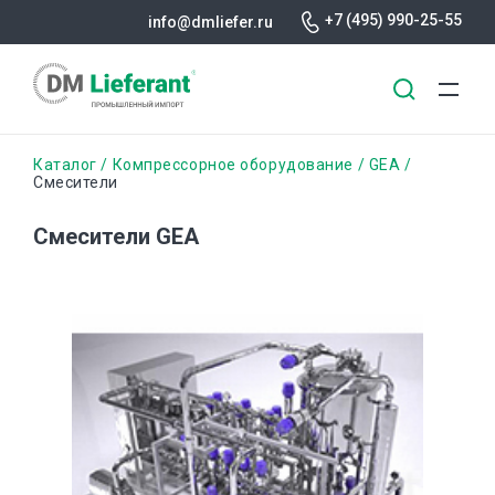
+7 (495) 990-25-55
info@dmliefer.ru
Перейти
Строка
Каталог
Компрессорное оборудование
GEA
к
Смесители
основному
навигации
содержанию
Смесители GEA