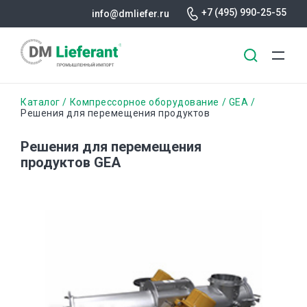
+7 (495) 990-25-55
info@dmliefer.ru
Перейти
Строка
Каталог
Компрессорное оборудование
GEA
к
Решения для перемещения продуктов
основному
навигации
содержанию
Решения для перемещения
продуктов GEA