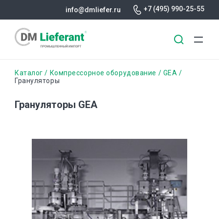
+7 (495) 990-25-55
info@dmliefer.ru
Перейти
Строка
Каталог
Компрессорное оборудование
GEA
к
Грануляторы
основному
навигации
содержанию
Грануляторы GEA