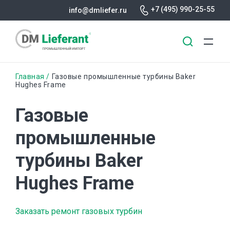
+7 (495) 990-25-55
info@dmliefer.ru
Перейти
Строка
Главная
Газовые промышленные турбины Baker
к
Hughes Frame
основному
навигации
содержанию
Газовые
промышленные
турбины Baker
Hughes Frame
Заказать ремонт газовых турбин