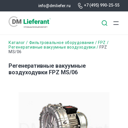
+7 (495) 990-25-55
info@dmliefer.ru
Перейти
Строка
Каталог
Фильтровальное оборудование
FPZ
к
Регенеративные вакуумные воздуходувки
FPZ
MS/06
основному
навигации
содержанию
Регенеративные вакуумные
воздуходувки FPZ MS/06